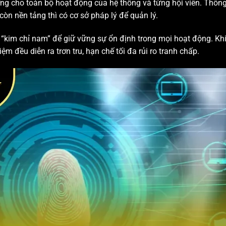
ng cho toàn bộ hoạt động của hệ thống và từng hội viên. Thôn
 còn nền tảng thì có cơ sở pháp lý để quản lý.
 “kim chỉ nam” để giữ vững sự ổn định trong mọi hoạt động. Khi
iệm đều diễn ra trơn tru, hạn chế tối đa rủi ro tranh chấp.