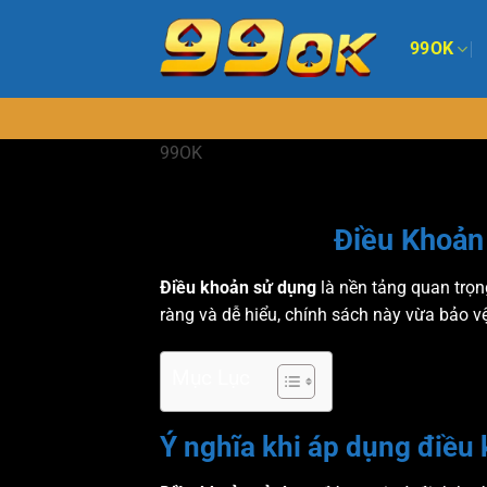
Bỏ
qua
99OK
nội
dung
99OK
Điều Khoản
Điều khoản sử dụng
là nền tảng quan trọn
ràng và dễ hiểu, chính sách này vừa bảo v
Mục Lục
Ý nghĩa khi áp dụng điều