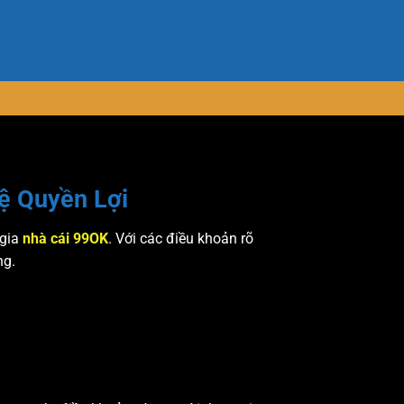
ệ Quyền Lợi
 gia
nhà cái 99OK
. Với các điều khoản rõ
ng.