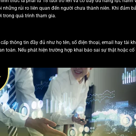
 chính thức là phải từ 18 tuổi trở lên và có đầy đủ năng lực hành
i những rủi ro liên quan đến người chưa thành niên. Khi đảm b
 trong quá trình tham gia.
 cấp thông tin đầy đủ như họ tên, số điện thoại, email hay tài k
an toàn. Nếu phát hiện trường hợp khai báo sai sự thật hoặc cố 