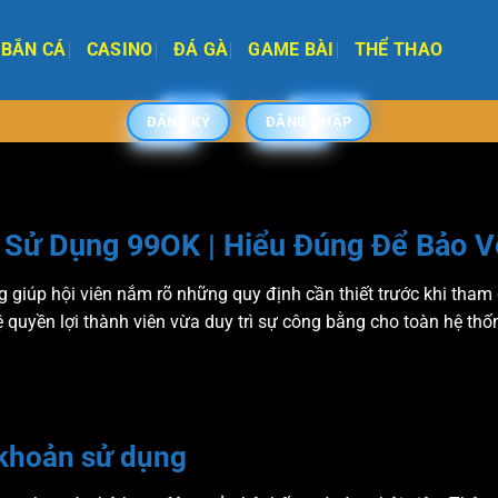
BẮN CÁ
CASINO
ĐÁ GÀ
GAME BÀI
THỂ THAO
ĐĂNG KÝ
ĐĂNG NHẬP
 Sử Dụng 99OK | Hiểu Đúng Để Bảo V
g giúp hội viên nắm rõ những quy định cần thiết trước khi tham
ệ quyền lợi thành viên vừa duy trì sự công bằng cho toàn hệ thố
 khoản sử dụng