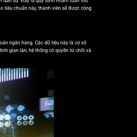
 vi dân sự. Đây là quy định nhằm tuân thủ
ảo tiêu chuẩn này, thành viên sẽ được công
hoản ngân hàng. Các dữ liệu này là cơ sở
tình gian lận, hệ thống có quyền từ chối và