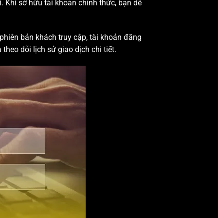
. Khi sở hữu tài khoản chính thức, bạn dễ
phiên bản khách truy cập, tài khoản đăng
heo dõi lịch sử giao dịch chi tiết.