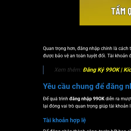
Quan trọng hơn, đăng nhập chính là cách t
được bảo vệ an toàn tuyệt đối. Tài khoản 
Xem thêm:
Đăng Ký 99OK | Kí
Yêu cầu chung để đăng 
Để quá trình
đăng nhập 99OK
diễn ra mượt
lại đóng vai trò quan trọng giúp tài khoả
Tài khoản hợp lệ