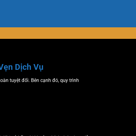
Vẹn Dịch Vụ
oàn tuyệt đối. Bên cạnh đó, quy trình