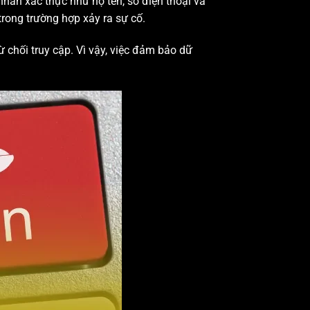
hân xác thực như họ tên, số điện thoại và
trong trường hợp xảy ra sự cố.
 chối truy cập. Vì vậy, việc đảm bảo dữ