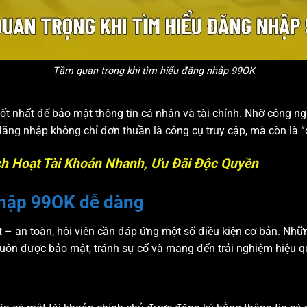
Tầm quan trọng khi tìm hiểu đăng nhập 99OK
ốt nhất để bảo mật thông tin cá nhân và tài chính. Nhờ công ng
đăng nhập không chỉ đơn thuần là công cụ truy cập, mà còn là “
ch Hoạt Tài Khoản Nhanh, Ưu Đãi Độc Quyền
nhập 99OK dễ dàng
 – an toàn, hội viên cần đáp ứng một số điều kiện cơ bản. Nh
n luôn được bảo mật, tránh sự cố và mang đến trải nghiệm hiệu q