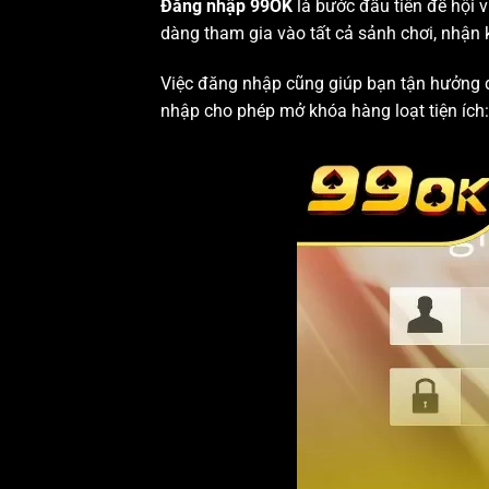
Đăng nhập 99OK
là bước đầu tiên để hội v
dàng tham gia vào tất cả sảnh chơi, nhận
Việc đăng nhập cũng giúp bạn tận hưởng đầ
nhập cho phép mở khóa hàng loạt tiện ích: 