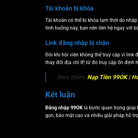
Tài khoản bị khóa
Tài khoản có thể bị khóa tạm thời do nhậ
tình huống này, bạn nên liên hệ ngay với
Link đăng nhập bị chặn
Đôi khi hội viên không thể truy cập vì li
thay đổi địa chỉ IP, từ đó truy cập ổn định 
Xem thêm:
Nạp Tiền 99OK | H
Kết luận
Đăng nhập 99OK
là bước quan trọng giúp 
gọn, bảo mật cao và nhiều giải pháp hỗ trợ