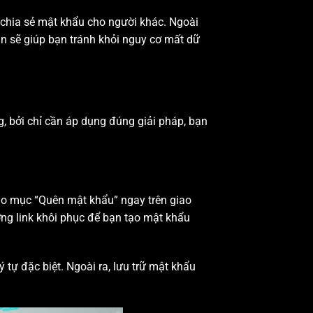
 chia sẻ mật khẩu cho người khác. Ngoài
n sẽ giúp bạn tránh khỏi nguy cơ mất dữ
g, bởi chỉ cần áp dụng đúng giải pháp, bạn
ào mục “Quên mật khẩu” ngay trên giao
ng link khôi phục để bạn tạo mật khẩu
tự đặc biệt. Ngoài ra, lưu trữ mật khẩu