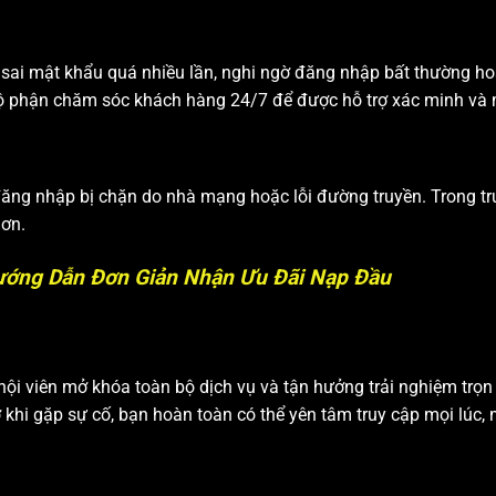
p sai mật khẩu quá nhiều lần, nghi ngờ đăng nhập bất thường h
 bộ phận chăm sóc khách hàng 24/7 để được hỗ trợ xác minh và
nk đăng nhập bị chặn do nhà mạng hoặc lỗi đường truyền. Trong 
hơn.
ướng Dẫn Đơn Giản Nhận Ưu Đãi Nạp Đầu
hội viên mở khóa toàn bộ dịch vụ và tận hưởng trải nghiệm trọn 
 khi gặp sự cố, bạn hoàn toàn có thể yên tâm truy cập mọi lúc, 