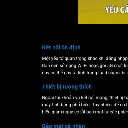
Kết nối ổn định
Một yếu tố quan trọng khác khi đăng nhập l
Bạn nên sử dụng Wi-Fi hoặc gói 5G chất l
này có thể gây ra tình trạng load chậm, 
Thiết bị tương thích
Ngoài tài khoản và kết nối mạng, thiết bị
máy tính bảng phổ biến. Tuy nhiên, để có 
hiểu giảm nguy cơ lỗi bảo mật từ các phiê
Bảo mật cá nhân