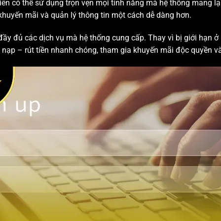
iên có thể sử dụng trọn vẹn mọi tính năng mà hệ thống mang lại
 khuyến mãi và quản lý thông tin một cách dễ dàng hơn.
y đủ các dịch vụ mà hệ thống cung cấp. Thay vì bị giới hạn ở 
nạp – rút tiền nhanh chóng, tham gia khuyến mãi độc quyền và t