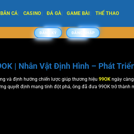
BẮN CÁ
CASINO
ĐÁ GÀ
GAME BÀI
THỂ THAO
ĐĂNG KÝ
ĐĂNG NHẬP
K | Nhân Vật Định Hình – Phát Triể
ng và định hướng chiến lược giúp thương hiệu
99OK
ngày càng 
ững quyết định mang tính đột phá, ông đã đưa 99OK trở thành 