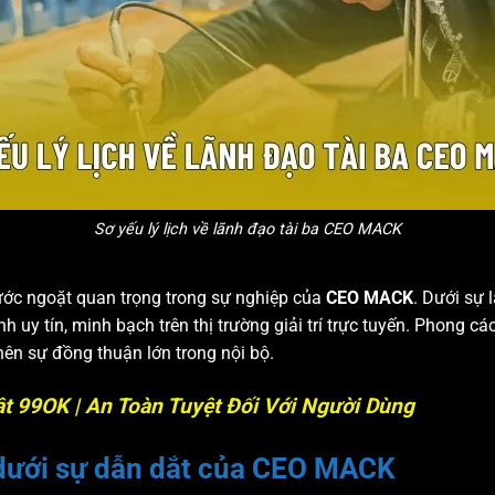
Sơ yếu lý lịch về lãnh đạo tài ba CEO MACK
ước ngoặt quan trọng trong sự nghiệp của
CEO MACK
. Dưới sự 
uy tín, minh bạch trên thị trường giải trí trực tuyến. Phong c
ên sự đồng thuận lớn trong nội bộ.
t 99OK | An Toàn Tuyệt Đối Với Người Dùng
 dưới sự dẫn dắt của CEO MACK