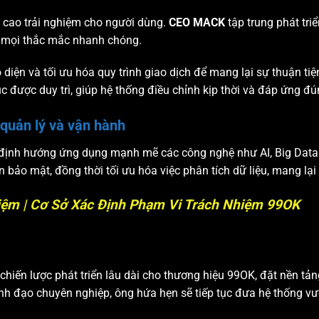
 cao trải nghiệm cho người dùng.
CEO MACK
tập trung phát tr
ết mọi thắc mắc nhanh chóng.
 diện và tối ưu hóa quy trình giao dịch để mang lại sự thuận tiệ
c được duy trì, giúp hệ thống điều chỉnh kịp thời và đáp ứng đú
quản lý và vận hành
K định hướng ứng dụng mạnh mẽ các công nghệ như AI, Big Data v
bảo mật, đồng thời tối ưu hóa việc phân tích dữ liệu, mang lại
iệm | Cơ Sở Xác Định Phạm Vi Trách Nhiệm 99OK
chiến lược phát triển lâu dài cho thương hiệu 99OK, đặt nền tả
nh đạo chuyên nghiệp, ông hứa hẹn sẽ tiếp tục đưa hệ thống vư