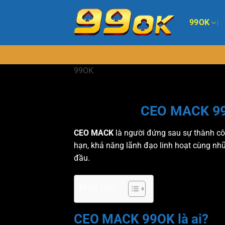
Bỏ
qua
99OK
nội
dung
99OK
CEO MACK 99O
CEO MACK
là người đứng sau sự thành cô
hạn, khả năng lãnh đạo linh hoạt cùng nh
đầu.
Mục Lục
CEO MACK 99OK là ai?