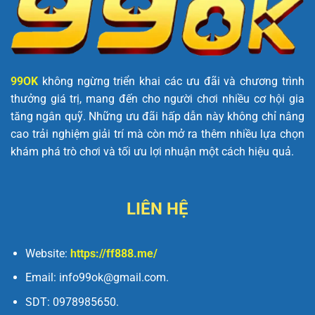
Tỷ
Lệ
Thắng
2025
99OK
không ngừng triển khai các ưu đãi và chương trình
thưởng giá trị, mang đến cho người chơi nhiều cơ hội gia
tăng ngân quỹ. Những ưu đãi hấp dẫn này không chỉ nâng
cao trải nghiệm giải trí mà còn mở ra thêm nhiều lựa chọn
khám phá trò chơi và tối ưu lợi nhuận một cách hiệu quả.
LIÊN HỆ
Website:
https://ff888.me/
Email:
info99ok@gmail.com
.
SDT: 0978985650.