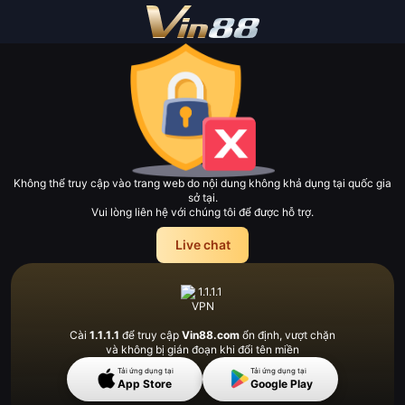
Không thể truy cập vào trang web do nội dung không khả dụng tại quốc gia
sở tại.
Vui lòng liên hệ với chúng tôi để được hỗ trợ.
Live chat
Cài
1.1.1.1
để truy cập
Vin88.com
ổn định, vượt
chặn
và không bị gián đoạn khi đổi tên miền
Tải ứng dụng tại
Tải ứng dụng tại
App Store
Google Play